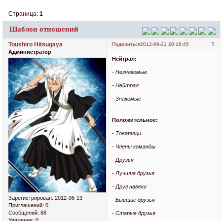
Страница:
1
Шаблон отношений
Toushiro Hitsugaya
1
Поделиться
2012-06-21 20:16:45
Администратор
Нейтрал:
- Незнакомые
- Нейтрал
- Знакомые
Положительное:
- Товарищи
- Члены команды
- Друзья
- Лучшие друзья
- Друг навеки
Зарегистрирован
: 2012-06-13
- Бывшие друзья
Приглашений:
0
Сообщений:
88
- Старые друзья
Уважение:
0