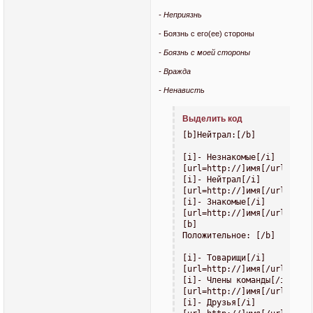
- Неприязнь
- Боязнь с его(ее) стороны
- Боязнь с моей стороны
- Вражда
- Ненависть
Выделить код
[b]Нейтрал:[/b]

[i]- Незнакомые[/i]

[url=http://]имя[/url]

[i]- Нейтрал[/i]

[url=http://]имя[/url]

[i]- Знакомые[/i]

[url=http://]имя[/url]

[b]

Положительное: [/b]

[i]- Товарищи[/i]

[url=http://]имя[/url]

[i]- Члены команды[/i]

[url=http://]имя[/url]

[i]- Друзья[/i]
