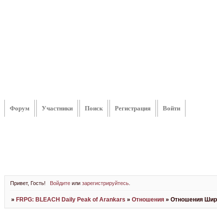
Форум
Участники
Поиск
Регистрация
Войти
Привет, Гость!
Войдите
или
зарегистрируйтесь
.
»
FRPG: BLEACH Daily Peak of Arankars
»
Отношения
»
Отношения Шир