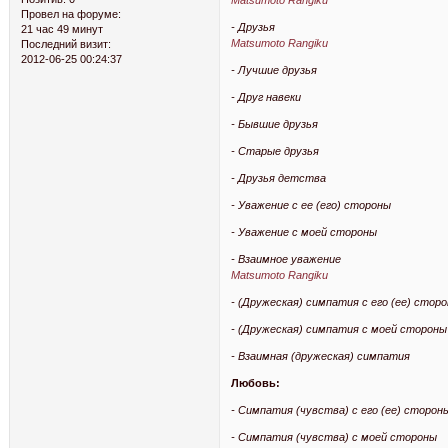
Matsumoto Rangiku
Провел на форуме:
- Друзья
21 час 49 минут
Matsumoto Rangiku
Последний визит:
2012-06-25 00:24:37
- Лучшие друзья
- Друг навеки
- Бывшие друзья
- Старые друзья
- Друзья детства
- Уважение с ее (его) стороны
- Уважение с моей стороны
- Взаимное уважение
Matsumoto Rangiku
- (Дружеская) симпатия с его (ее) стор
- (Дружеская) симпатия с моей стороны
- Взаимная (дружеская) симпатия
Любовь:
- Симпатия (чувства) с его (ее) сторон
- Симпатия (чувства) с моей стороны