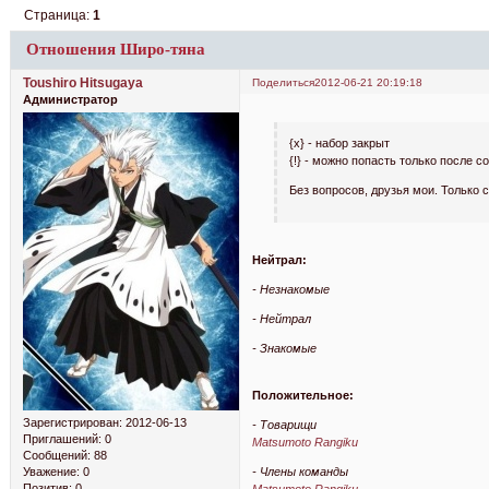
Страница:
1
Отношения Широ-тяна
Toushiro Hitsugaya
Поделиться
2012-06-21 20:19:18
Администратор
{x} - набор закрыт
{!} - можно попасть только после 
Без вопросов, друзья мои. Только 
Нейтрал:
- Незнакомые
- Нейтрал
- Знакомые
Положительное:
Зарегистрирован
: 2012-06-13
- Товарищи
Приглашений:
0
Matsumoto Rangiku
Сообщений:
88
- Члены команды
Уважение:
0
Позитив:
0