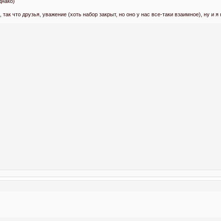
днако)
так что друзья, уважение (хоть набор закрыт, но оно у нас все-таки взаимное), ну и я