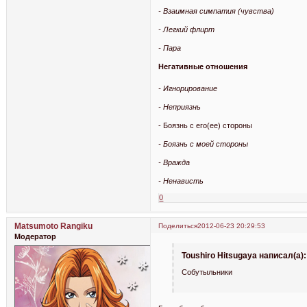
- Взаимная симпатия (чувства)
- Легкий флирт
- Пара
Негативные отношения
- Игнорирование
- Неприязнь
- Боязнь с его(ее) стороны
- Боязнь с моей стороны
- Вражда
- Ненависть
0
Matsumoto Rangiku
Поделиться
2012-06-23 20:29:53
Модератор
Toushiro Hitsugaya написал(а):
Собутыльники