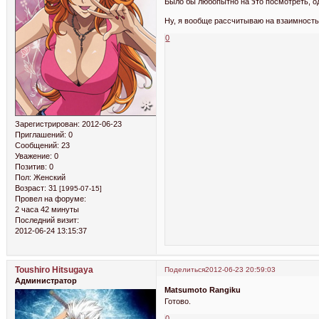
Было бы любопытно на это посмотреть, о
Ну, я вообще рассчитываю на взаимность, 
0
Зарегистрирован
: 2012-06-23
Приглашений:
0
Сообщений:
23
Уважение:
0
Позитив:
0
Пол:
Женский
Возраст:
31
[1995-07-15]
Провел на форуме:
2 часа 42 минуты
Последний визит:
2012-06-24 13:15:37
Toushiro Hitsugaya
Поделиться
2012-06-23 20:59:03
Администратор
Matsumoto Rangiku
Готово.
0