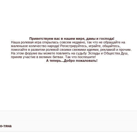
Приветствуем вас в нашем мире, дамы и господа!
Наша ролевая игра открылась совсем недавно, так что не обращайте на
маленькое количество народа! Регистрируйтесь, играйте, общайтесь,
помогайте в развитии ролевой своими свежими идеями, рекламой и прочим.
На этом форуме вы можете повлиять на судьбу Эспады и Общества Душ,
приняв участие в великих битвах. Так что поспешите!
А теперь...Добро пожаловать!
о-тяна