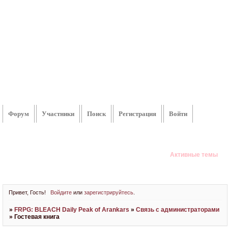
Форум
Участники
Поиск
Регистрация
Войти
Активные темы
Привет, Гость!
Войдите
или
зарегистрируйтесь
.
»
FRPG: BLEACH Daily Peak of Arankars
»
Связь с администраторами
»
Гостевая книга